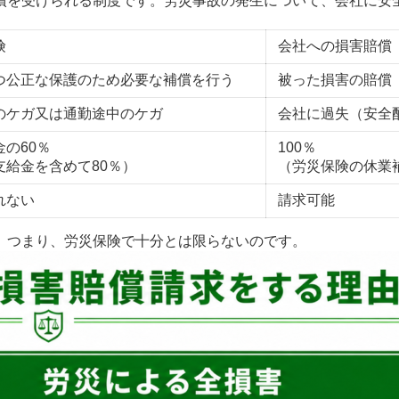
を受けられる制度です。労災事故の発生について、会社に安
険
会社への損害賠償
つ公正な保護のため必要な補償を行う
被った損害の賠償
のケガ又は通勤途中のケガ
会社に過失（安全
の60％
100％
支給金を含めて80％）
（労災保険の休業
れない
請求可能
。つまり、労災保険で十分とは限らないのです。