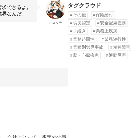
タグクラウド
請求できるよ。
業界なんだ。
その他
保険給付
労災認定
安全配慮義務
にゃソラ
手続き
業務上疾病
業務起因性
業務遂行性
業種別労災事故
精神障害
脳・心臓疾患
通勤災害
り、会社にとって、想定外の事