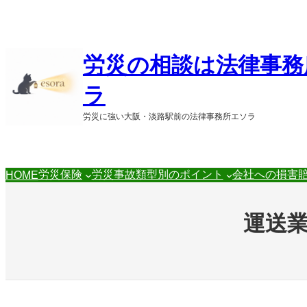
内
容
を
ス
労災の相談は法律事務
キ
ッ
ラ
プ
労災に強い大阪・淡路駅前の法律事務所エソラ
労災保険
労災事故類型別のポイント
会社への損害
HOME
運送業