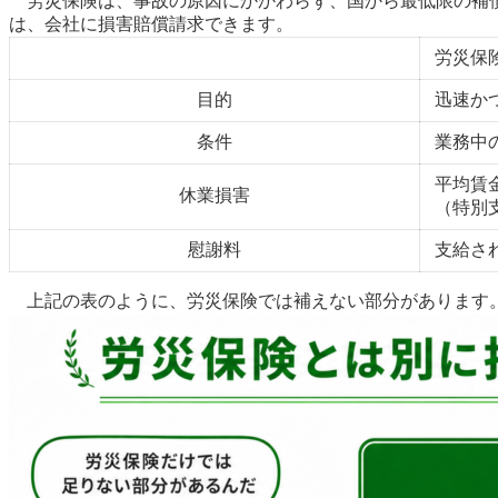
労災保険は、事故の原因にかかわらず、国から最低限の補償
は、会社に損害賠償請求できます。
労災保
目的
迅速か
条件
業務中
平均賃金
休業損害
（特別
慰謝料
支給さ
上記の表のように、労災保険では補えない部分があります