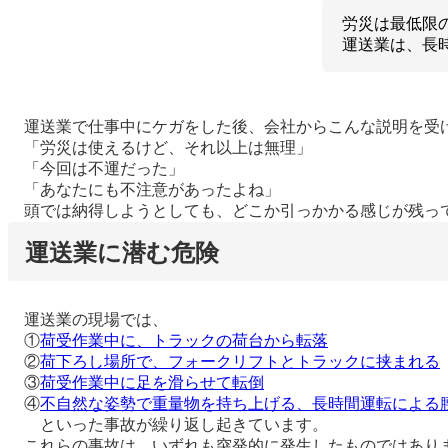
労災は最低限
運送業は、長
運送業で仕事中にケガをした後、会社からこんな説明を受
「労災は使えるけど、それ以上は無理」
「今回は不運だった」
「あなたにも不注意があったよね」
頭では納得しようとしても、どこか引っかかる感じが残っ
運送業に潜む危険
運送業の現場では、
①
荷受作業中に、トラックの荷台から転落
②
荷下ろし場所で、フォークリフトとトラックに挟まれる
③
荷受作業中に足を滑らせて転倒
④
不自然な姿勢で重量物を持ち上げる、長時間運転による
といった事故が繰り返し起きています。
これらの事故は、いずれも突発的に発生したものではありま