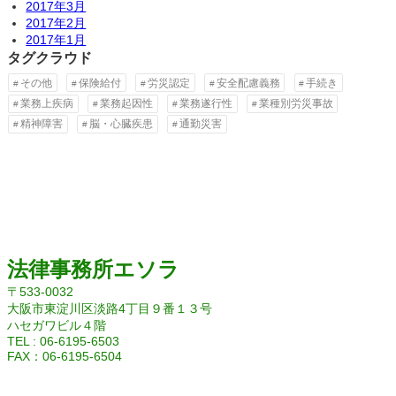
2017年3月
2017年2月
2017年1月
タグクラウド
その他
保険給付
労災認定
安全配慮義務
手続き
業務上疾病
業務起因性
業務遂行性
業種別労災事故
精神障害
脳・心臓疾患
通勤災害
法律事務所エソラ
〒533-0032
大阪市東淀川区淡路4丁目９番１３号
ハセガワビル４階
TEL : 06-6195-6503
FAX：06-6195-6504
Facebook
Twitter
Instagram
YouTube