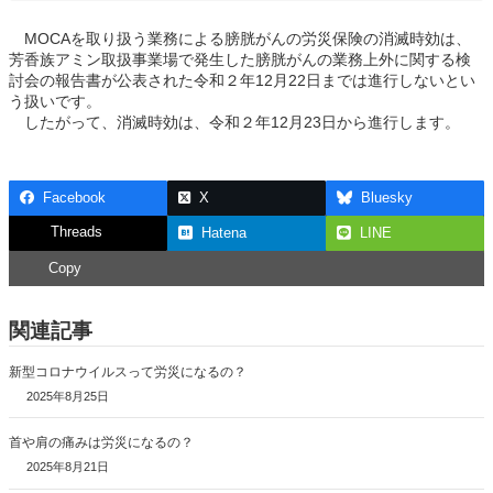
MOCAを取り扱う業務による膀胱がんの労災保険の消滅時効は、
芳香族アミン取扱事業場で発生した膀胱がんの業務上外に関する検
討会の報告書が公表された令和２年12月22日までは進行しないとい
う扱いです。
したがって、消滅時効は、令和２年12月23日から進行します。
Facebook
X
Bluesky
Threads
Hatena
LINE
Copy
関連記事
新型コロナウイルスって労災になるの？
2025年8月25日
首や肩の痛みは労災になるの？
2025年8月21日