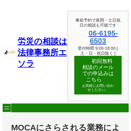
内
容
を
事前予約で夜間・土日祝
ス
日の相談も可能です
キ
06-6195-
ッ
プ
6503
労災の相談は
受付時間 9:00-18:00 [
法律事務所エ
土・日・祝日除く ]
初回無料
ソラ
相談のメール
での申込みは
こちら
お気軽にお問い合わ
せください。
MOCAにさらされる業務によ