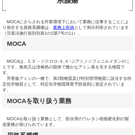
系腫瘍
MOCAにさらされる作業環境下において業務に従事することによ
り発生する尿路系腫瘍は、
業務上疾病
として例示列挙されています
（労基法施行規則別表1の2第7号の11）。
MOCA
MOCAは、3,３’－ジクロロ-４,４‘-ジアミノジフェニルメタンのこ
とです。無色又は淡褐色の固体で微かなアミン臭を呈する物質で
す。
芳香族アミンの一種で、第2類物質及び特別管理物質に該当する特
定化学物質として、特定化学物質障害予防規則に規定されていま
す。
MOCAを取り扱う業務
MOCAを取り扱う業務として、防水用のウレタン樹脂硬化剤の製
造業務が挙げられています。