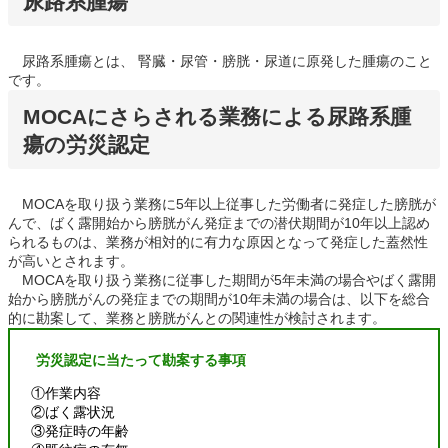
尿路系腫瘍
尿路系腫瘍とは、 腎臓・尿管・膀胱・尿道に原発した腫瘍のこと
です。
MOCAにさらされる業務による尿路系腫
瘍の労災認定
MOCAを取り扱う業務に5年以上従事した労働者に発症した膀胱が
んで、ばく露開始から膀胱がん発症までの潜伏期間が10年以上認め
られるものは、業務が相対的に有力な原因となって発症した蓋然性
が高いとされます。
MOCAを取り扱う業務に従事した期間が5年未満の場合やばく露開
始から膀胱がんの発症までの期間が10年未満の場合は、以下を総合
的に勘案して、業務と膀胱がんとの関連性が検討されます。
労災認定に当たって勘案する事項
①作業内容
②ばく露状況
③発症時の年齢