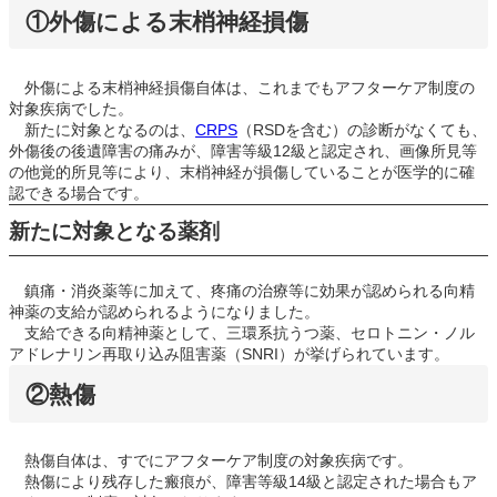
①外傷による末梢神経損傷
外傷による末梢神経損傷自体は、これまでもアフターケア制度の
対象疾病でした。
新たに対象となるのは、
CRPS
（RSDを含む）の診断がなくても、
外傷後の後遺障害の痛みが、障害等級12級と認定され、画像所見等
の他覚的所見等により、末梢神経が損傷していることが医学的に確
認できる場合です。
新たに対象となる薬剤
鎮痛・消炎薬等に加えて、疼痛の治療等に効果が認められる向精
神薬の支給が認められるようになりました。
支給できる向精神薬として、三環系抗うつ薬、セロトニン・ノル
アドレナリン再取り込み阻害薬（SNRI）が挙げられています。
②熱傷
熱傷自体は、すでにアフターケア制度の対象疾病です。
熱傷により残存した瘢痕が、障害等級14級と認定された場合もア