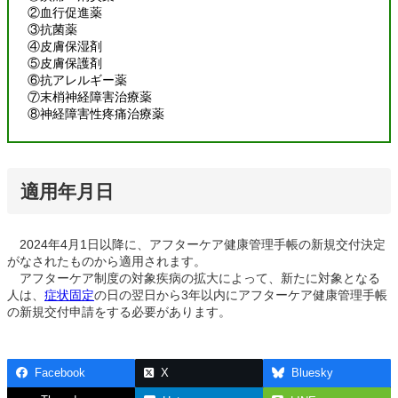
②血行促進薬
③抗菌薬
④皮膚保湿剤
⑤皮膚保護剤
⑥抗アレルギー薬
⑦末梢神経障害治療薬
⑧神経障害性疼痛治療薬
適用年月日
2024年4月1日以降に、アフターケア健康管理手帳の新規交付決定
がなされたものから適用されます。
アフターケア制度の対象疾病の拡大によって、新たに対象となる
人は、
症状固定
の日の翌日から3年以内にアフターケア健康管理手帳
の新規交付申請をする必要があります。
Facebook
X
Bluesky