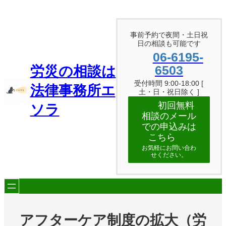
内
容
を
事前予約で夜間・土日祝
ス
日の相談も可能です
キ
06-6195-
ッ
プ
6503
労災の相談は
受付時間 9:00-18:00 [
法律事務所エ
土・日・祝日除く ]
初回無料
ソラ
相談のメール
での申込みは
こちら
お気軽にお問い合わ
せください。
アフターケア制度の拡大（労