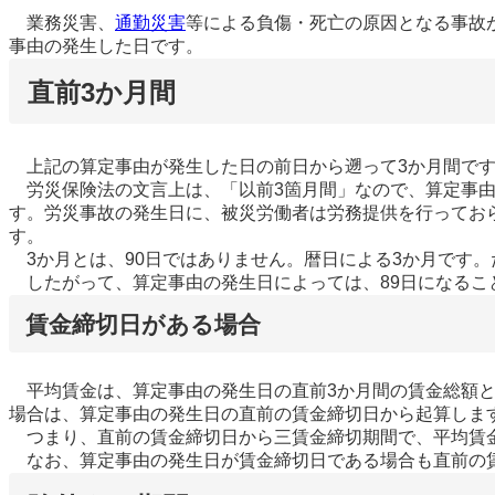
業務災害、
通勤災害
等による負傷・死亡の原因となる事故
事由の発生した日です。
直前3か月間
上記の算定事由が発生した日の前日から遡って3か月間で
労災保険法の文言上は、「以前3箇月間」なので、算定事由
す。労災事故の発生日に、被災労働者は労務提供を行ってお
す。
3か月とは、90日ではありません。暦日による3か月です。た
したがって、算定事由の発生日によっては、89日になるこ
賃金締切日がある場合
平均賃金は、算定事由の発生日の直前3か月間の賃金総額と
場合は、算定事由の発生日の直前の賃金締切日から起算しま
つまり、直前の賃金締切日から三賃金締切期間で、平均賃
なお、算定事由の発生日が賃金締切日である場合も直前の賃