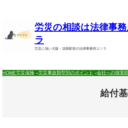
内
容
を
ス
労災の相談は法律事務
キ
ッ
ラ
プ
労災に強い大阪・淡路駅前の法律事務所エソラ
労災保険
労災事故類型別のポイント
会社への損害
HOME
給付基