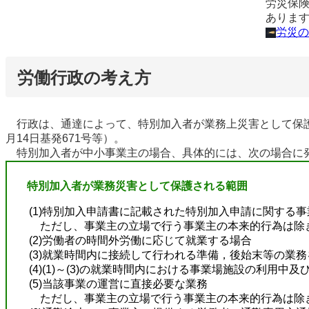
労災保
あります
労災の
労働行政の考え方
行政は、通達によって、特別加入者が業務上災害として保護
月14日基発671号等）。
特別加入者が中小事業主の場合、具体的には、次の場合に
特別加入者が業務災害として保護される範囲
(1)特別加入申請書に記載された特別加入申請に関する
ただし、事業主の立場で行う事業主の本来的行為は除
(2)労働者の時間外労働に応じて就業する場合
(3)就業時間内に接続して行われる準備，後始末等の業
(4)(1)～(3)の就業時間内における事業場施設の利用
(5)当該事業の運営に直接必要な業務
ただし、事業主の立場で行う事業主の本来的行為は除