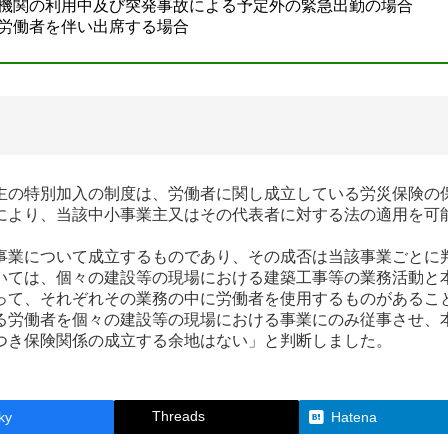
通機関の利用中及び突発事故による予定外の緊急出勤の場合
に労働者を伴い出席する場合
の特別加入の制度は、労働者に関し成立している労災保険の
により、当該中小事業主又はその代表者に対する法の適用を可
業について成立するものであり、その成否は当該事業ごとに
ては、個々の建設等の現場における建築工事等の業務活動と
って、それぞれその業務の中に労働者を使用するものがあるこ
る労働者を個々の建設等の現場における事業にのみ従事させ、
つき保険関係の成立する余地はない」と判断しました。
Threads
ky
Hatena