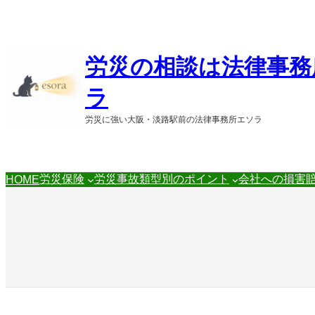
内
容
を
ス
労災の相談は法律事務
キ
ッ
ラ
プ
労災に強い大阪・淡路駅前の法律事務所エソラ
労災保険
労災事故類型別のポイント
会社への損害
HOME