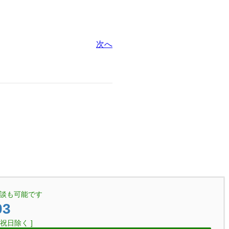
次へ
談も可能です
03
・祝日除く ]